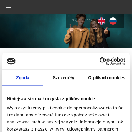
ZMIEŃ JĘZYK
Rekrutacja online - wybór kierunku
Zgoda
Szczegóły
O plikach cookies
Znajdź kierunek
Katalog studiów
Niniejsza strona korzysta z plików cookie
Wyszukaj Kierunek, System lub
Tryb:
Wykorzystujemy pliki cookie do spersonalizowania treści
i reklam, aby oferować funkcje społecznościowe i
Pokaż inne kierunki
analizować ruch w naszej witrynie. Informacje o tym, jak
korzystasz z naszej witryny, udostępniamy partnerom