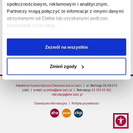
społecznościowym, reklamowym i analitycznym.
Partnerzy mogą połączyć te informacje z innymi danymi
Kierunek:
pedagogika
otrzymanymi od Ciebie lub uzyskanymi podczas
korzystania z ich usług.
System studiów:
licencjackie pomostowe
Zezwól na wszystkie
Dla wybranych filtrów nie znaleziono studiów
Studia spełniające Twoje kryteria
wyszukiwania:
Zmień zgody
Akademia Humanistyczno-Ekonomiczna w Łodzi
| ul. Sterlinga 26, 90-212
Łódź | e-mail:
uczelnia@ahe.lodz.pl
| Rekrutacja:
42 299 55 00
|
rekrutacja@ahe.lodz.pl
Obowiązek informacyjny
|
Polityka prywatności